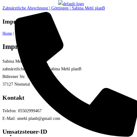
Zahnärztliche Abrechnung | Göttingen | Sabina Mehl planB
Impressum.
Home
|
Impressum
Impressum
Sabina Mehl
zahnärztliche Abrechnung Sabina Mehl planB
Bührener Str. 5
37127 Niemetal
Kontakt
Telefon: 05502999467
E-Mail: smehl.planb@gmail.com
Umsatzsteuer-ID